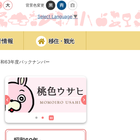
背景色変更
Select Language
▼
者情報
移住・観光
昭和63年度バックナンバー