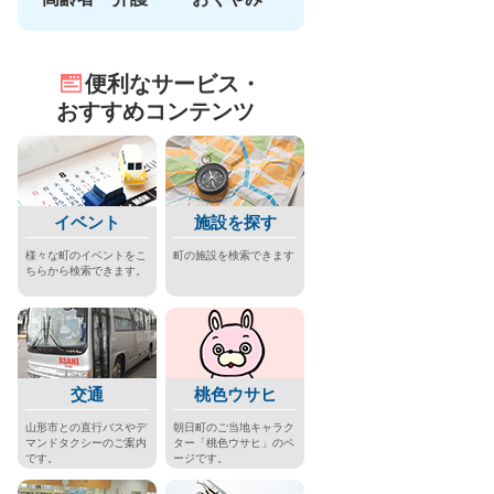
便利なサービス・
おすすめコンテンツ
イベント
施設を探す
様々な町のイベントをこ
町の施設を検索できます
ちらから検索できます。
交通
桃色ウサヒ
山形市との直行バスやデ
朝日町のご当地キャラク
マンドタクシーのご案内
ター「桃色ウサヒ」のペ
です。
ージです。