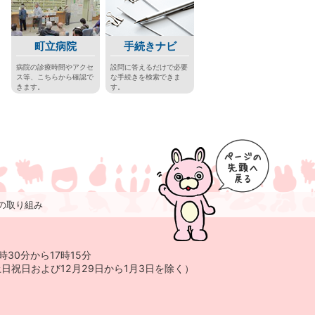
町立病院
手続きナビ
病院の診療時間やアクセ
設問に答えるだけで必要
ス等、こちらから確認で
な手続きを検索できま
きます。
す。
の取り組み
時30分から17時15分
および12月29日から
1月3日を除く）