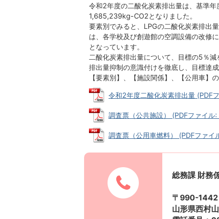
令和2年度の二酸化炭素排出量は、基準年度であ
1,685,239kg-CO2となりました。
要素別でみると、LPGの二酸化炭素排出量が6
は、各学校及び創遊館の空調設備の改修に
となっています。
二酸化炭素排出量について、目標の5％減
排出量抑制の意識付けを徹底し、目標達成
【要素別】、【施設関係】、【公用車】の
令和2年度二酸化炭素排出量 (PDFファイ
調査票（公共施設） (PDFファイル: 11
調査票（公用車燃料） (PDFファイル: 
総務課 財務
〒990-1442
山形県西村山