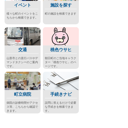
イベント
施設を探す
様々な町のイベントをこ
町の施設を検索できます
ちらから検索できます。
交通
桃色ウサヒ
山形市との直行バスやデ
朝日町のご当地キャラク
マンドタクシーのご案内
ター「桃色ウサヒ」のペ
です。
ージです。
町立病院
手続きナビ
病院の診療時間やアクセ
設問に答えるだけで必要
ス等、こちらから確認で
な手続きを検索できま
きます。
す。