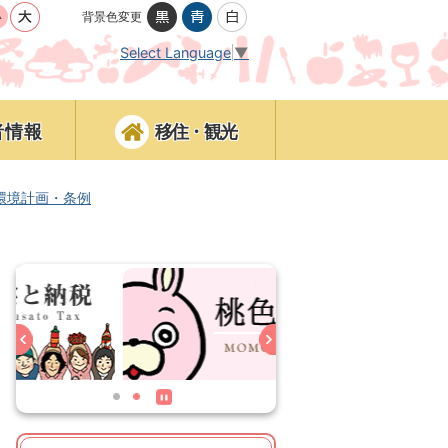
背景色変更
Select Language
▼
者情報
移住・観光
環境計画・条例