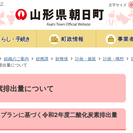
プ
文字サイズ
くらし・手続き
町政情報
事業
組織のご案内
総務課
財務係
計画・施策
計画・構想
排出量について
素排出量について
･プランに基づく令和2年度二酸化炭素排出量