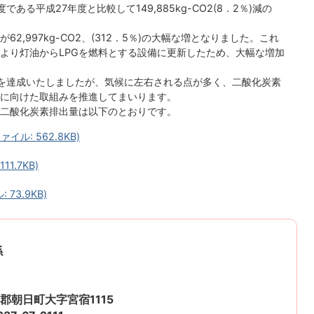
る平成27年度と比較して149,885kg-CO2(8．2％)減の
2,997kg-CO2、(312．5％)の大幅な増となりました。これ
より灯油からLPGを燃料とする設備に更新したため、大幅な増加
を達成いたしましたが、気候に左右される点が多く、二酸化炭素
に向けた取組みを推進してまいります。
二酸化炭素排出量は以下のとおりです。
ル: 562.8KB)
1.7KB)
73.9KB)
係
郡朝日町大字宮宿1115