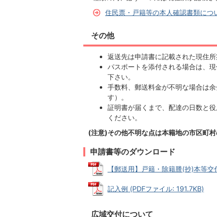
住民票・戸籍等の本人確認書類につ
その他
返送先は申請書に記載された現住所
パスポートを添付される場合は、現
下さい。
手数料、郵送料金が不明な場合は余
す）。
証明書が届くまで、配達の日数と役
ください。
(注意)その他不明な点は本籍地の市区町
申請書等のダウンロード
【郵送用】戸籍・除籍謄(抄)本等交付申請
記入例 (PDFファイル: 191.7KB)
広域交付について