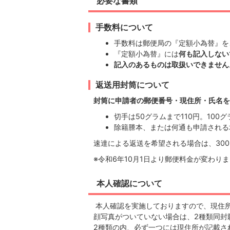
必要な書類
手数料について
手数料は郵便局の『定額小為替』を
『定額小為替』には
何も記入しない
記入のあるものは取扱いできません
返送用封筒について
封筒に申請者の郵便番号・現住所・氏名を
切手は50グラムまで110円。100
除籍謄本、または何通も申請される
速達による返送を希望される場合は、30
※令和6年10月1日より郵便料金が変わ
本人確認について
本人確認を実施しておりますので、現住
顔写真がついていない場合は、2種類同封
2種類の内、必ず一つには現住所が記載さ