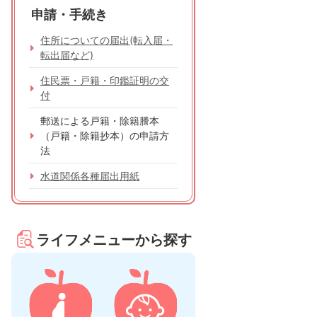
申請・手続き
住所についての届出(転入届・
転出届など)
住民票・戸籍・印鑑証明の交
付
郵送による戸籍・除籍謄本
（戸籍・除籍抄本）の申請方
法
水道関係各種届出用紙
ライフメニューから探す