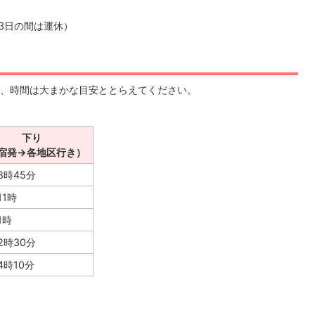
月3日の間は運休）
、時間は大まかな目安ととらえてください。
下り
宿発→各地区行き）
8時45分
11時
1時
2時30分
4時10分