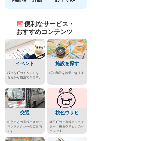
便利なサービス・
おすすめコンテンツ
イベント
施設を探す
様々な町のイベントをこ
町の施設を検索できます
ちらから検索できます。
交通
桃色ウサヒ
山形市との直行バスやデ
朝日町のご当地キャラク
マンドタクシーのご案内
ター「桃色ウサヒ」のペ
です。
ージです。