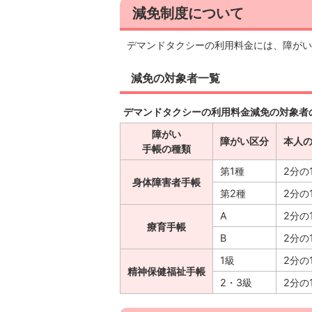
減免制度について
デマンドタクシーの利用料金には、障がい
減免の対象者一覧
デマンドタクシーの利用料金減免の対象者
障がい
障がい区分
本人
手帳の種類
第1種
2分の
身体障害者手帳
第2種
2分の
A
2分の
療育手帳
B
2分の
1級
2分の
精神保健福祉手帳
2・3級
2分の