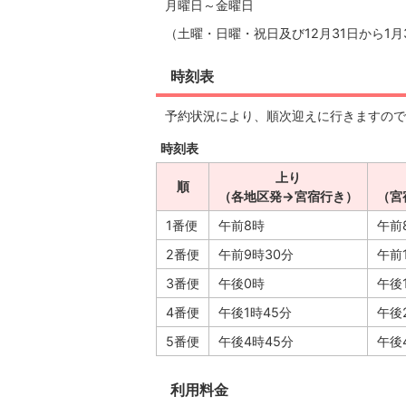
月曜日～金曜日
（土曜・日曜・祝日及び12月31日から1
時刻表
予約状況により、順次迎えに行きますので
時刻表
上り
順
（各地区発→宮宿行き）
（宮
1番便
午前8時
午前
2番便
午前9時30分
午前
3番便
午後0時
午後
4番便
午後1時45分
午後
5番便
午後4時45分
午後
利用料金