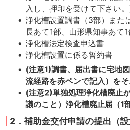
入し、押印を受けて下さい。
浄化槽設置調書（3部）また
長あて1部、山形県知事あて1
浄化槽法定検査申込書
浄化槽設置に係る誓約書
(注意1)調書、届出書に宅地
流経路を赤ペンで記入）をそ
(注意2)単独処理浄化槽廃止
議のこと）浄化槽廃止届（1
2．補助金交付申請の提出（設