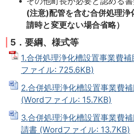
その他町長が必要と認める書
(注意)配管を含む合併処理浄
請時と変更ない場合省略）
5．要綱、様式等
1.合併処理浄化槽設置事業費補助
ファイル: 725.6KB)
2.合併処理浄化槽設置事業費
(Wordファイル: 15.7KB)
3.合併処理浄化槽設置事業費
請書 (Wordファイル: 13.7KB)