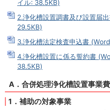
イル: 38.5KB)
2.浄化槽設置調書及び設置届出書
29.5KB)
3.浄化槽法定検査申込書 (Wordフ
4.浄化槽設置に係る誓約書 (Wo
38.5KB)
A．合併処理浄化槽設置事業
1．補助の対象事業