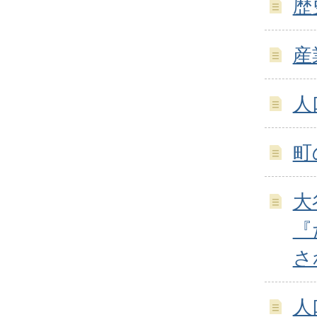
歴
産
人
町
大
『
さ
人