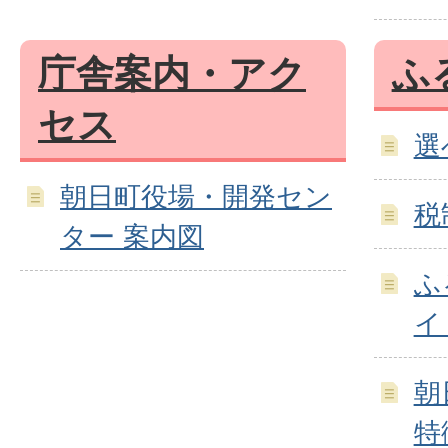
庁舎案内・アク
ふ
セス
選
朝日町役場・開発セン
税
ター 案内図
ふ
イ
朝
特