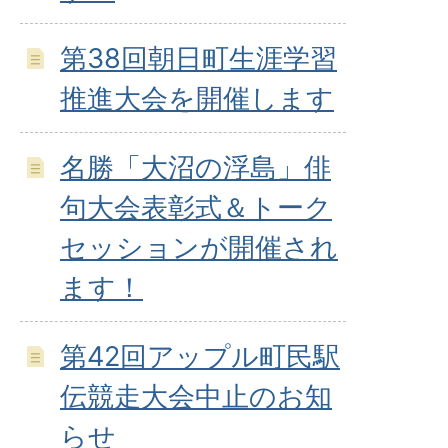
第38回朝日町生涯学習
推進大会を開催します
名勝「大沼の浮島」俳
句大会表彰式＆トーク
セッションが開催され
ます！
第42回アップル町民駅
伝競走大会中止のお知
らせ