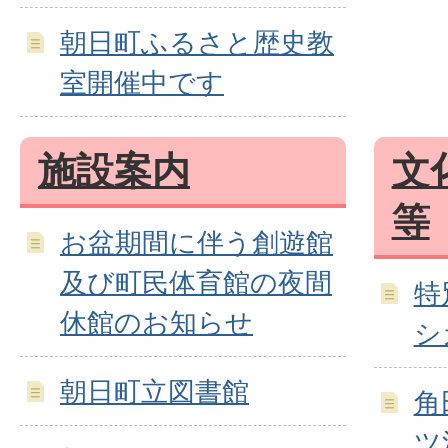
朝日町ふるさと歴史教
室開催中です
施設案内
文
等
お盆期間に伴う創遊館
及び町民体育館の夜間
特
休館のお知らせ
シ
朝日町立図書館
角
ツ