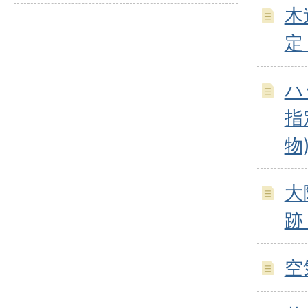
木
定
ハ
指
物
大
跡
空