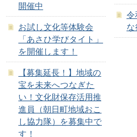
開催中
令
お試し文化等体験会
な
「あさひ学びタイト」
を開催します！
【募集延長！】地域の
宝を未来へつなぎた
い！文化財保存活用推
進員（朝日町地域おこ
し協力隊）を募集中で
す！