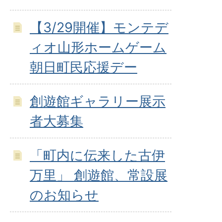
【3/29開催】モンテデ
ィオ山形ホームゲーム
朝日町民応援デー
創遊館ギャラリー展示
者大募集
「町内に伝来した古伊
万里」 創遊館、常設展
のお知らせ