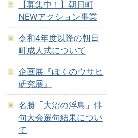
【募集中！】朝日町
NEWアクション事業
令和4年度以降の朝日
町成人式について
企画展『ぼくのウサヒ
研究展』
名勝「大沼の浮島」俳
句大会選句結果につい
て