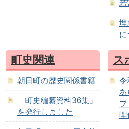
若
埋
に
町史関連
ス
朝日町の歴史関係書籍
令
あ
「町史編纂資料36集」
プ
を発行しました
開