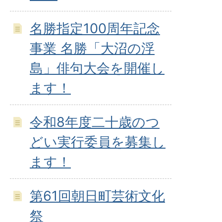
名勝指定100周年記念
事業 名勝「大沼の浮
島」俳句大会を開催し
ます！
令和8年度二十歳のつ
どい実行委員を募集し
ます！
第61回朝日町芸術文化
祭